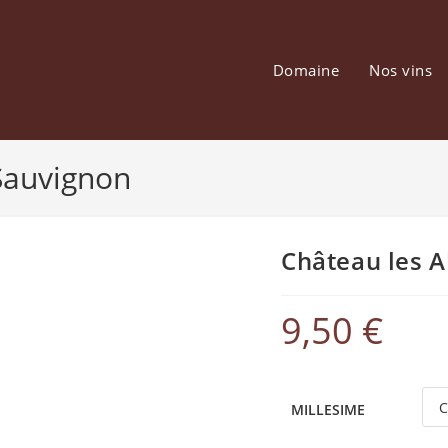
Domaine
Nos vins
 Sauvignon
Château les A
9,50
€
MILLESIME